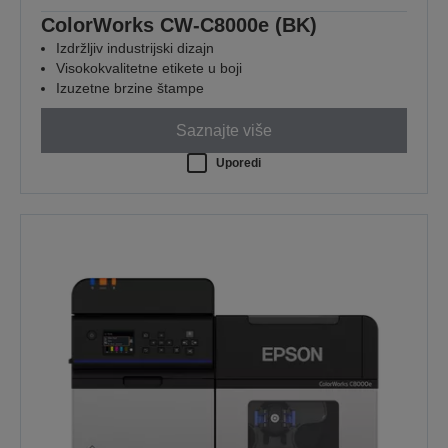
ColorWorks CW-C8000e (BK)
Izdržljiv industrijski dizajn
Visokokvalitetne etikete u boji
Izuzetne brzine štampe
Saznajte više
Uporedi