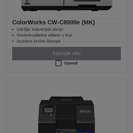
ColorWorks CW-C8000e (MK)
Izdržljiv industrijski dizajn
Visokokvalitetne etikete u boji
Izuzetne brzine štampe
Saznajte više
Uporedi