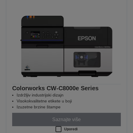
Colorworks CW-C8000e Series
Izdržljiv industrijski dizajn
Visokokvalitetne etikete u boji
Izuzetne brzine štampe
Saznajte više
Uporedi