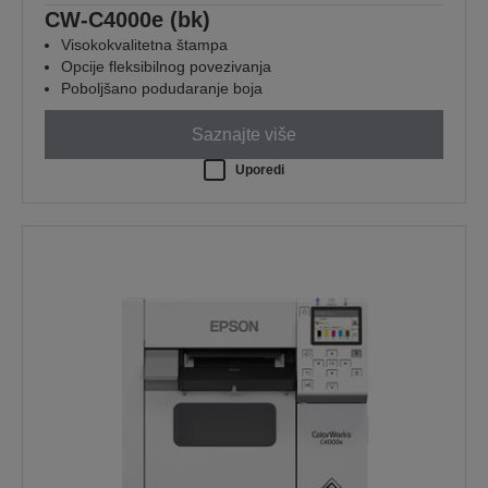
CW-C4000e (bk)
Visokokvalitetna štampa
Opcije fleksibilnog povezivanja
Poboljšano podudaranje boja
Saznajte više
Uporedi