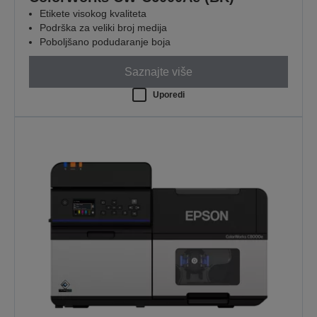
Etikete visokog kvaliteta
Podrška za veliki broj medija
Poboljšano podudaranje boja
Saznajte više
Uporedi