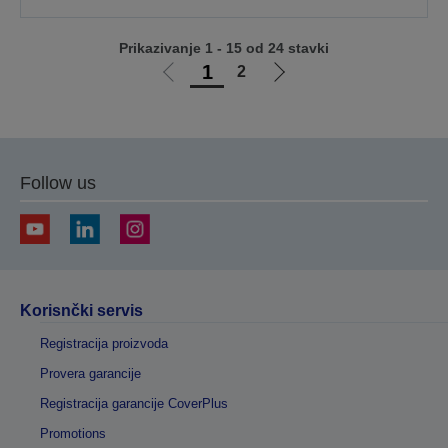
Prikazivanje 1 - 15 od 24 stavki
1
2
Idi
Idi
na
na
prethodnu
sledeću
stranicu
stranicu
Follow us
Korisnčki servis
Registracija proizvoda
Provera garancije
Registracija garancije CoverPlus
Promotions