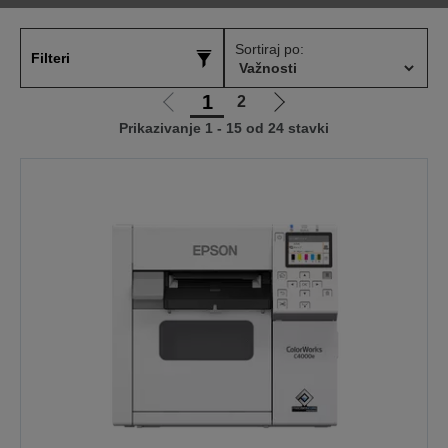
Sortiraj po:
Filteri
1
2
Idi
Idi
Prikazivanje 1 - 15 od 24 stavki
na
na
prethodnu
sledeću
stranicu
stranicu