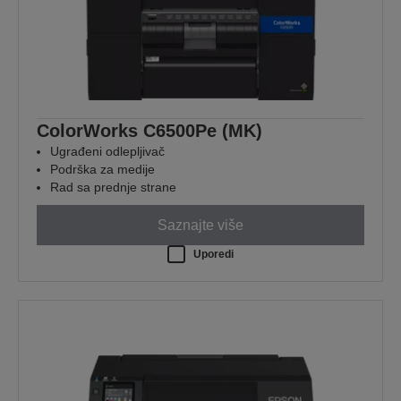
ColorWorks C6500Pe (MK)
Ugrađeni odlepljivač
Podrška za medije
Rad sa prednje strane
Saznajte više
Uporedi