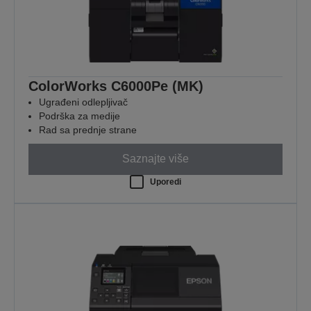
ColorWorks C6000Pe (MK)
Ugrađeni odlepljivač
Podrška za medije
Rad sa prednje strane
Saznajte više
Uporedi