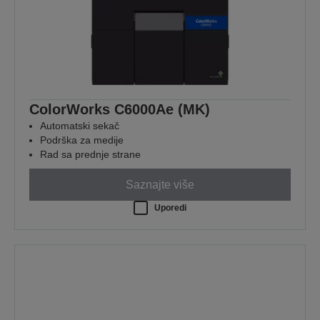
ColorWorks C6000Ae (MK)
Automatski sekač
Podrška za medije
Rad sa prednje strane
Saznajte više
Uporedi