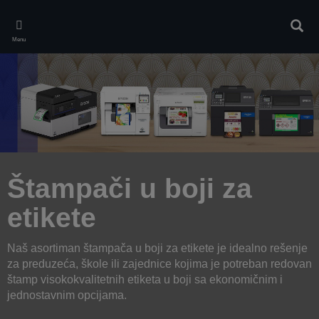
Skip
to
Sear
main
Menu
content
Štampači u boji za
etikete
Naš asortiman štampača u boji za etikete je idealno rešenje
za preduzeća, škole ili zajednice kojima je potreban redovan
štamp visokokvalitetnih etiketa u boji sa ekonomičnim i
jednostavnim opcijama.