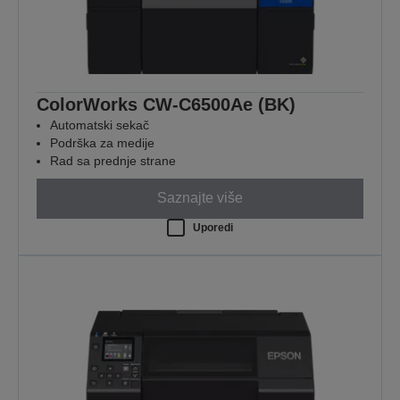
ColorWorks CW-C6500Ae (BK)
Automatski sekač
Podrška za medije
Rad sa prednje strane
Saznajte više
Uporedi