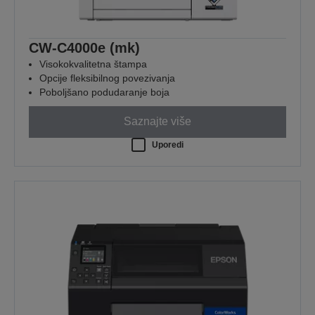
CW-C4000e (mk)
Visokokvalitetna štampa
Opcije fleksibilnog povezivanja
Poboljšano podudaranje boja
Saznajte više
Uporedi