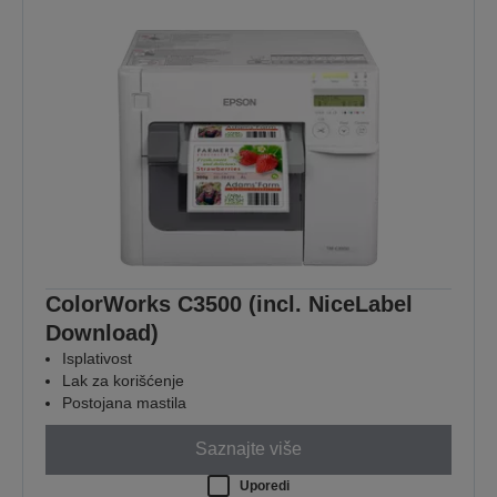
ColorWorks C3500 (incl. NiceLabel
Download)
Isplativost
Lak za korišćenje
Postojana mastila
Saznajte više
Uporedi