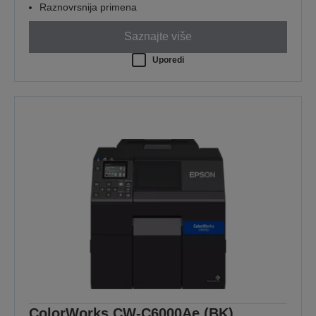
Raznovrsnija primena
Saznajte više
Uporedi
ColorWorks CW-C6000Ae (BK)