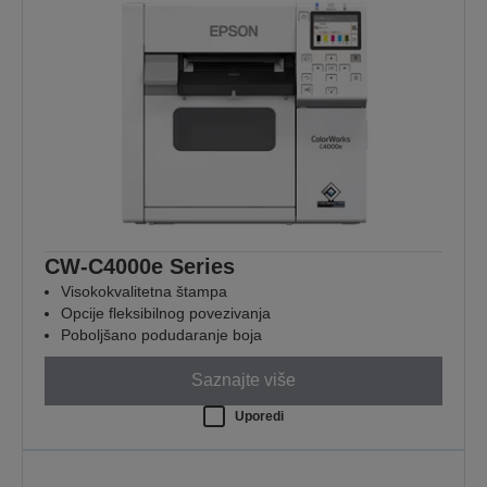
CW-C4000e Series
Visokokvalitetna štampa
Opcije fleksibilnog povezivanja
Poboljšano podudaranje boja
Saznajte više
Uporedi